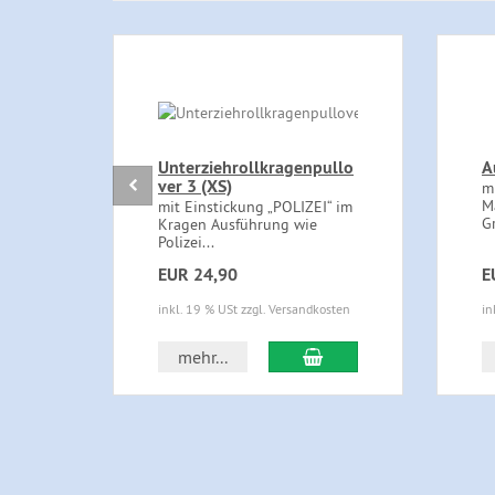
Unterziehrollkragenpullo
A
ver 3 (XS)
m
M
mit Einstickung „POLIZEI“ im
Gr
Kragen Ausführung wie
Polizei...
EUR 24,90
E
inkl. 19 % USt zzgl. Versandkosten
in
In den Warenkorb
mehr...