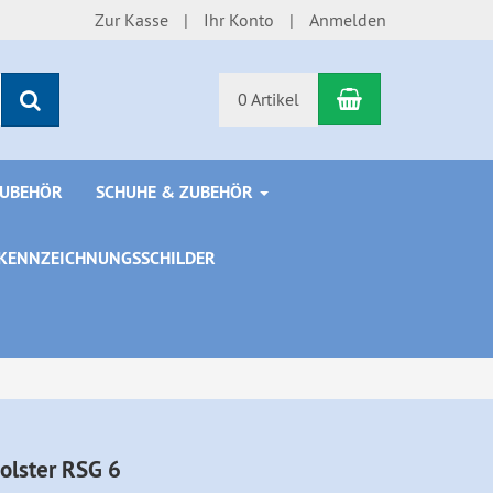
Zur Kasse
Ihr Konto
Anmelden
Warenkorb
Suchen
0 Artikel
ZUBEHÖR
SCHUHE & ZUBEHÖR
KENNZEICHNUNGSSCHILDER
olster RSG 6