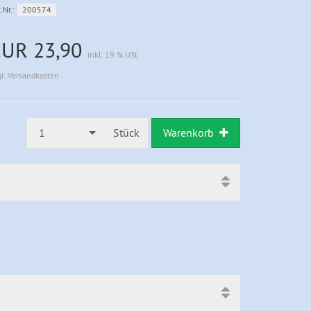
.Nr.:
200574
EUR 23,90
inkl. 19 % USt
gl. Versandkosten
1
Stück
Warenkorb