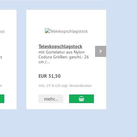
Teleskopschlagstock
Hand
mit Gürteletui aus Nylon
Schw
Codura Größen: geschl.: 26
Nylo
kt
cm /...
alle 
EUR 31,50
EUR
en
inkl. 19 % USt zzgl. Versandkosten
inkl.
 den Warenkorb
In den Warenkorb
mehr...
m