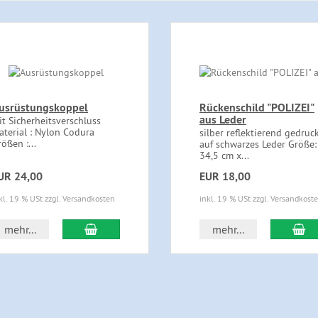
usrüstungskoppel
Rückenschild "POLIZEI"
aus Leder
it Sicherheitsverschluss
aterial : Nylon Codura
silber reflektierend gedruc
ößen :...
auf schwarzes Leder Größe:
34,5 cm x...
UR 24,00
EUR 18,00
kl. 19 % USt zzgl. Versandkosten
inkl. 19 % USt zzgl. Versandkost
In den Warenkorb
In
mehr...
mehr...