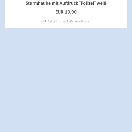
Sturmhaube mit Aufdruck "Polizei" weiß
EUR 19,90
inkl. 19 % USt zzgl. Versandkosten