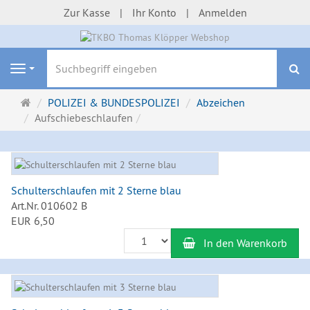
Zur Kasse
Ihr Konto
Anmelden
S
Navigation
Startseite
POLIZEI & BUNDESPOLIZEI
Abzeichen
Aufschiebeschlaufen
Schulterschlaufen mit 2 Sterne blau
Art.Nr. 010602 B
EUR 6,50
Anzahl
In den Warenkorb