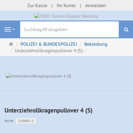
Zur Kasse
Ihr Konto
Anmelden
S
Navigation
Startseite
POLIZEI & BUNDESPOLIZEI
Bekleidung
Unterziehrollkragenpullover 4 (S)
Unterziehrollkragenpullover 4 (S)
Art.Nr.:
110001-2