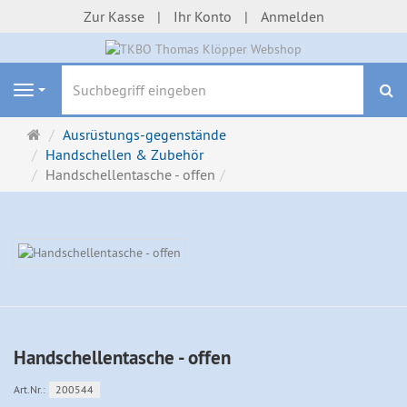
Zur Kasse
Ihr Konto
Anmelden
S
Navigation
Startseite
Ausrüstungs-gegenstände
Handschellen & Zubehör
Handschellentasche - offen
Handschellentasche - offen
Art.Nr.:
200544