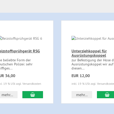
eizstoffsprühgerät RSG
Unterziehkoppel für
Ausrüstungskoppel
ie beliebte Form der
zur Befestigung der Hose d
eutschen Polizei: sehr
Ausrüstungskoppel wir auf
iffiges...
diesen...
UR 36,00
EUR 12,00
kl. 19 % USt zzgl. Versandkosten
inkl. 19 % USt zzgl. Versandkost
In den Warenkorb
In
mehr...
mehr...