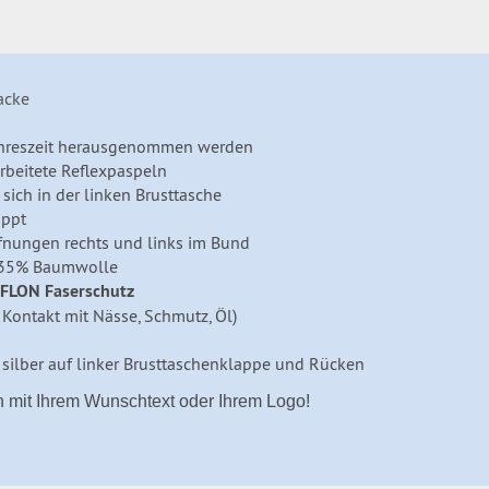
acke
Jahreszeit herausgenommen werden
rbeitete Reflexpaspeln
sich in der linken Brusttasche
appt
ffnungen rechts und links im Bund
/ 35% Baumwolle
EFLON
Faserschutz
 Kontakt mit Nässe, Schmutz, Öl)
ilber auf linker Brusttaschenklappe und Rücken
h mit Ihrem Wunschtext oder Ihrem Logo!