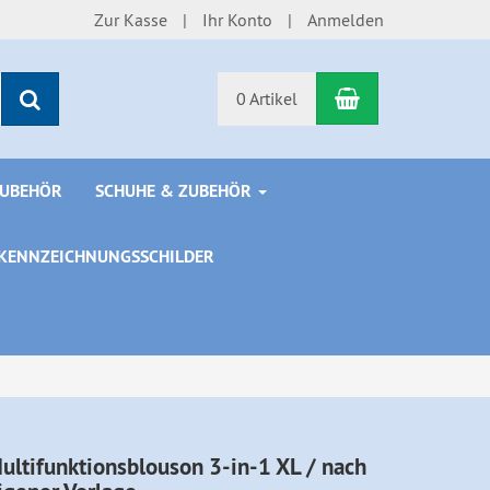
Zur Kasse
Ihr Konto
Anmelden
Warenkorb
Suchen
0 Artikel
ZUBEHÖR
SCHUHE & ZUBEHÖR
KENNZEICHNUNGSSCHILDER
ultifunktionsblouson 3-in-1 XL / nach