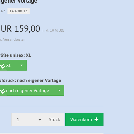
igener Vorlage
.Nr.:
140700-13
EUR 159,00
inkl. 19 % USt
gl. Versandkosten
röße unisex:
XL
XL
ufdruck:
nach eigener Vorlage
nach eigener Vorlage
1
Stück
Warenkorb