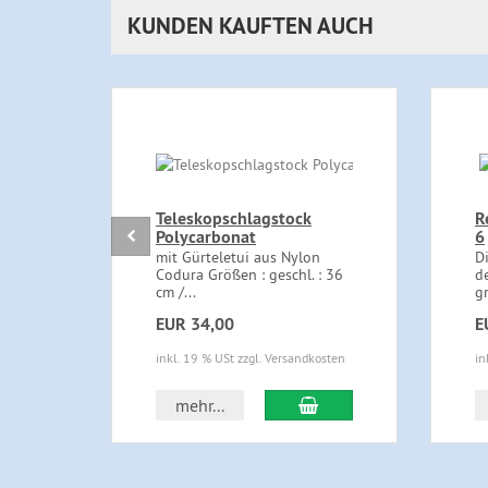
KUNDEN KAUFTEN AUCH
Teleskopschlagstock
R
Polycarbonat
6
mit Gürteletui aus Nylon
D
Codura Größen : geschl. : 36
d
cm /...
gr
EUR 34,00
E
inkl. 19 % USt zzgl. Versandkosten
in
In den Warenkorb
mehr...