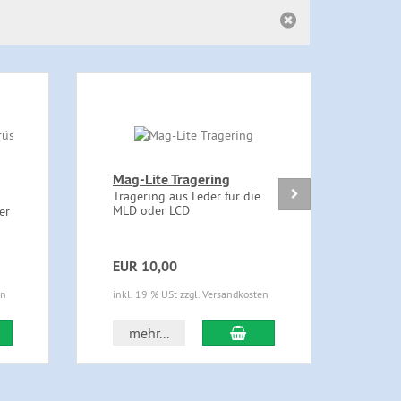
Mag-Lite Tragering
Org
Tragering aus Leder für die
Flac
MLD oder LCD
Befe
er
Schl
EUR 10,00
EUR
en
inkl. 19 % USt zzgl. Versandkosten
inkl.
 den Warenkorb
In den Warenkorb
mehr...
m