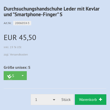
Durchsuchungshandschuhe Leder mit Kevlar
und "Smartphone-Finger" S
Art.Nr.:
200605X-3
EUR 45,50
inkl. 19 % USt
zzgl. Versandkosten
Größe unisex:
S
S
1
Stück
Warenkorb