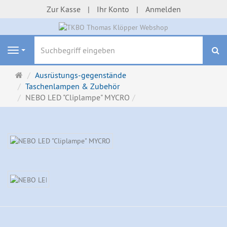
Zur Kasse
Ihr Konto
Anmelden
S
Navigation
Startseite
Ausrüstungs-gegenstände
Taschenlampen & Zubehör
NEBO LED "Cliplampe" MYCRO